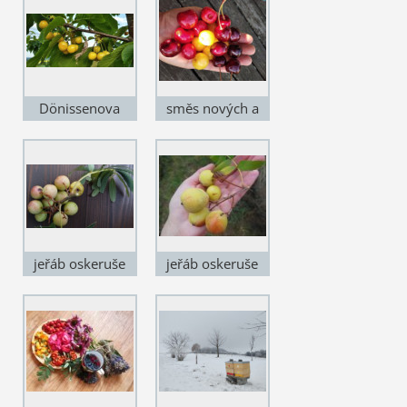
Dönissenova
směs nových a
krajových odrůd
jeřáb oskeruše
jeřáb oskeruše
'Miluška'
'Dan'