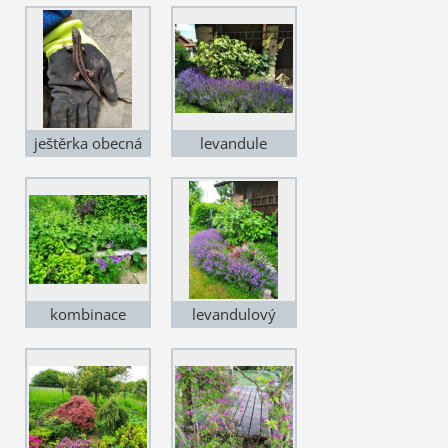
zachráněný ze
silnice
ještěrka obecná
levandule
'Imperial Gem'
kombinace
levandulový
kontryhelů,
záhon
pryšců a kakostu