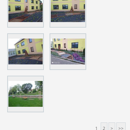
1
2
>
>>