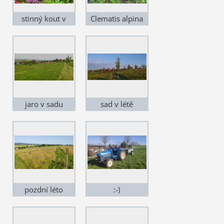
stinný kout v
Clematis alpina
zahradě
jaro v sadu
sad v létě
pozdní léto
:-)