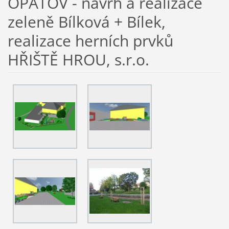
OPATOV - návrh a realizace
zeleně Bílková + Bílek,
realizace herních prvků
HŘIŠTĚ HROU, s.r.o.