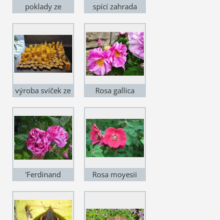
poklady ze
spící zahrada
zahrádky
výroba svíček ze
Rosa gallica
včelího vosku
Versicolor
'Ferdinand
Rosa moyesii
Pichard'