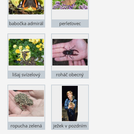
babočka admirál
perleťovec
stříbropásek
samička formy
valesina
lišaj svízelový
roháč obecný
ropucha zelená
ježek v pozdním
podzimu