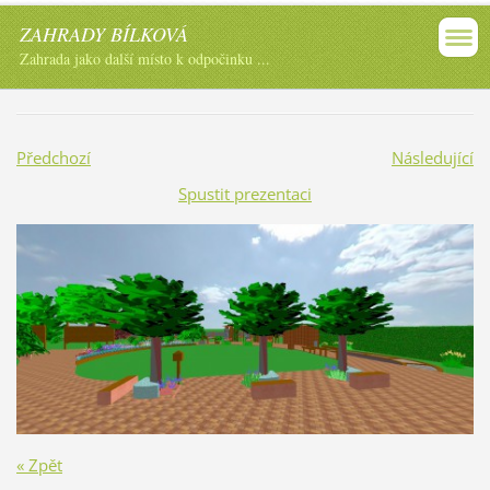
ZAHRADY BÍLKOVÁ
Zahrada jako další místo k odpočinku ...
Předchozí
Následující
Spustit prezentaci
« Zpět