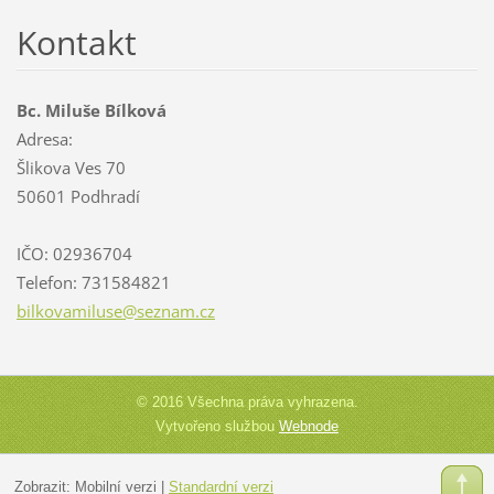
Kontakt
Bc. Miluše Bílková
Adresa:
Šlikova Ves 70
50601 Podhradí
IČO: 02936704
Telefon: 731584821
bilkovam
iluse@se
znam.cz
© 2016 Všechna práva vyhrazena.
Vytvořeno službou
Webnode
Zobrazit:
Mobilní verzi
|
Standardní verzi