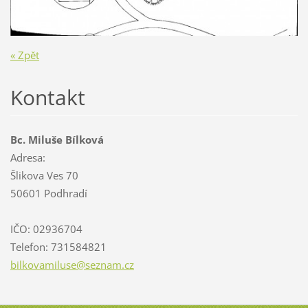
« Zpět
Kontakt
Bc. Miluše Bílková
Adresa:
Šlikova Ves 70
50601 Podhradí
IČO: 02936704
Telefon: 731584821
bilkovam
iluse@se
znam.cz