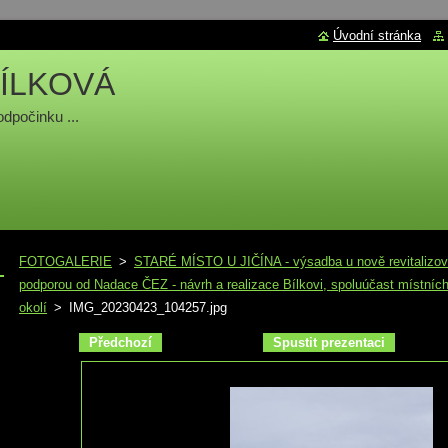
Úvodní stránka
ÍLKOVÁ
odpočinku ...
FOTOGALERIE
>
STARÉ MÍSTO U JIČÍNA - výsadba u nově revitalizova
podporou od Nadace ČEZ - návrh a realizace Bílkovi, spoluúčast místních
okolí
>
IMG_20230423_104257.jpg
Předchozí
Spustit prezentaci