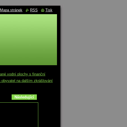
Mapa stránek
RSS
Tisk
né vodní plochy s finanční
 obyvatel na dalším zkrášlování
Následující