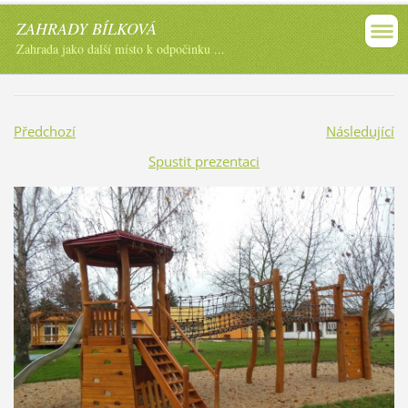
ZAHRADY BÍLKOVÁ
Zahrada jako další místo k odpočinku ...
Předchozí
Následující
Spustit prezentaci