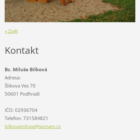
« Zpět
Kontakt
Bc. Miluše Bílková
Adresa:
Šlikova Ves 70
50601 Podhradí
IČO: 02936704
Telefon: 731584821
bilkovam
iluse@se
znam.cz