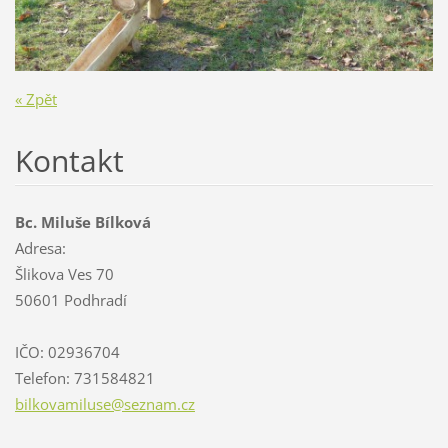
« Zpět
Kontakt
Bc. Miluše Bílková
Adresa:
Šlikova Ves 70
50601 Podhradí
IČO: 02936704
Telefon: 731584821
bilkovam
iluse@se
znam.cz