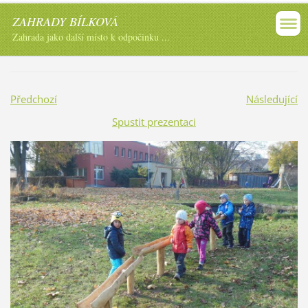
ZAHRADY BÍLKOVÁ
Zahrada jako další místo k odpočinku ...
Předchozí
Následující
Spustit prezentaci