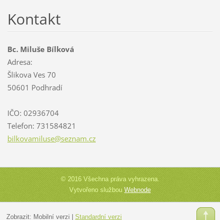
Kontakt
Bc. Miluše Bílková
Adresa:
Šlikova Ves 70
50601 Podhradí
IČO: 02936704
Telefon: 731584821
bilkovam
iluse@se
znam.cz
© 2016 Všechna práva vyhrazena.
Vytvořeno službou
Webnode
Zobrazit:
Mobilní verzi
|
Standardní verzi