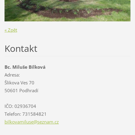
« Zpět
Kontakt
Bc. Miluše Bílková
Adresa:
Šlikova Ves 70
50601 Podhradí
IČO: 02936704
Telefon: 731584821
bilkovam
iluse@se
znam.cz