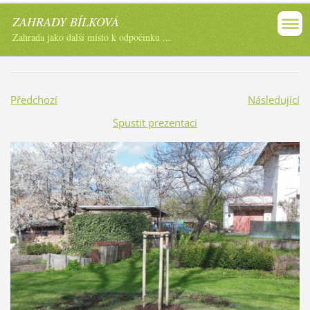
ZAHRADY BÍLKOVÁ
Zahrada jako další místo k odpočinku ...
Předchozí
Následující
Spustit prezentaci