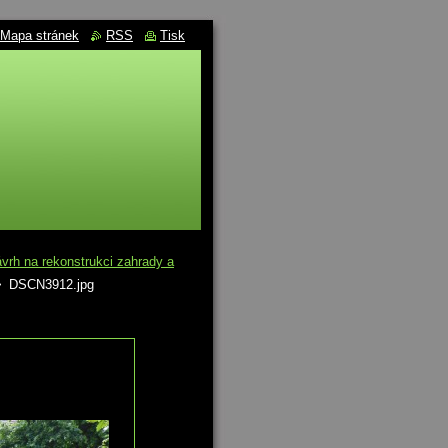
Mapa stránek
RSS
Tisk
rh na rekonstrukci zahrady a
>
DSCN3912.jpg