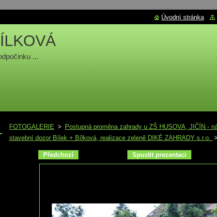
Úvodní stránka
ÍLKOVÁ
odpočinku ...
FOTOGALERIE
>
Postupná proměna zahrady u ZŠ HUSOVA, JIČÍN - náv
stavební dozor Bílek + Bílková, realizace zeleně DIKÉ ZAHRADY s.r.o.
Předchozí
Spustit prezentaci