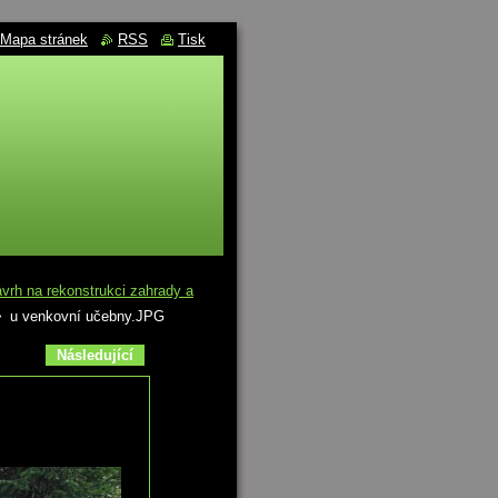
Mapa stránek
RSS
Tisk
rh na rekonstrukci zahrady a
>
u venkovní učebny.JPG
Následující