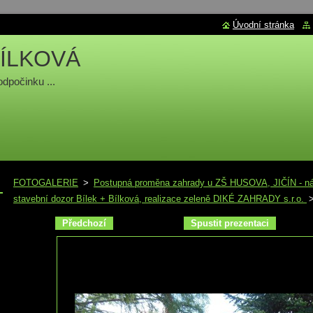
Úvodní stránka
ÍLKOVÁ
odpočinku ...
FOTOGALERIE
>
Postupná proměna zahrady u ZŠ HUSOVA, JIČÍN - náv
stavební dozor Bílek + Bílková, realizace zeleně DIKÉ ZAHRADY s.r.o.
Předchozí
Spustit prezentaci