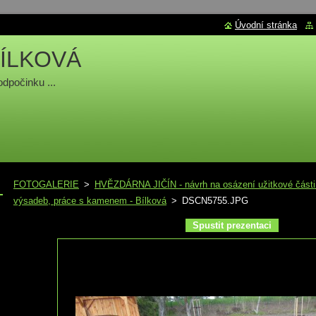
Úvodní stránka
ÍLKOVÁ
odpočinku ...
FOTOGALERIE
>
HVĚZDÁRNA JIČÍN - návrh na osázení užitkové části z
výsadeb, práce s kamenem - Bílková
>
DSCN5755.JPG
Spustit prezentaci