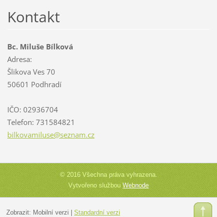
Kontakt
Bc. Miluše Bílková
Adresa:
Šlikova Ves 70
50601 Podhradí
IČO: 02936704
Telefon: 731584821
bilkovam
iluse@se
znam.cz
© 2016 Všechna práva vyhrazena.
Vytvořeno službou
Webnode
Zobrazit:
Mobilní verzi
|
Standardní verzi