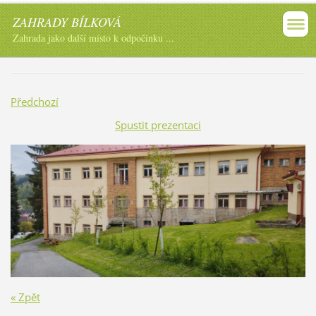
ZAHRADY BÍLKOVÁ
Zahrada jako další místo k odpočinku ...
Předchozí
Spustit prezentaci
« Zpět