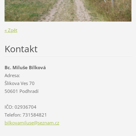
« Zpět
Kontakt
Bc. Miluše Bílková
Adresa:
Šlikova Ves 70
50601 Podhradí
IČO: 02936704
Telefon: 731584821
bilkovam
iluse@se
znam.cz