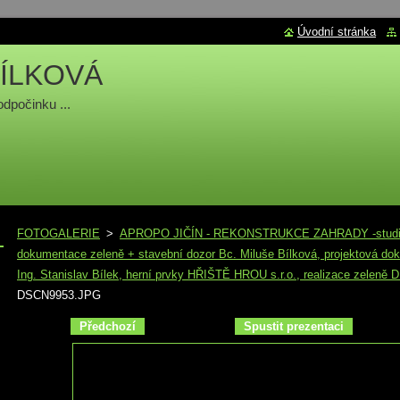
Úvodní stránka
ÍLKOVÁ
odpočinku ...
FOTOGALERIE
>
APROPO JIČÍN - REKONSTRUKCE ZAHRADY -studie p
dokumentace zeleně + stavební dozor Bc. Miluše Bílková, projektová do
Ing. Stanislav Bílek, herní prvky HŘIŠTĚ HROU s.r.o., realizace zeleně
DSCN9953.JPG
Předchozí
Spustit prezentaci