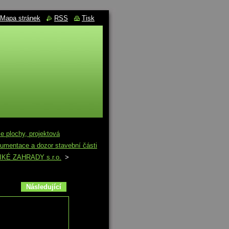
Mapa stránek
RSS
Tisk
lochy, projektová
kumentace a dozor stavební části
 DIKÉ ZAHRADY s.r.o.
>
Následující