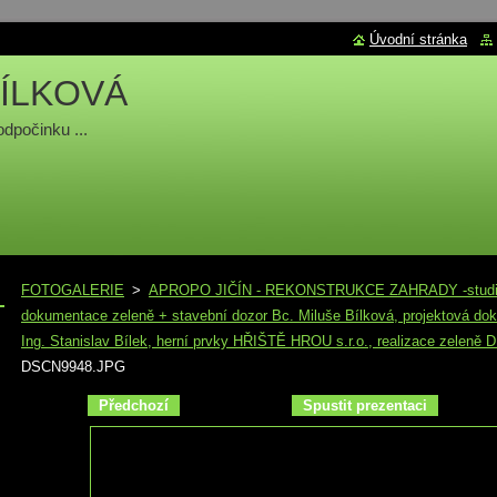
Úvodní stránka
ÍLKOVÁ
odpočinku ...
FOTOGALERIE
>
APROPO JIČÍN - REKONSTRUKCE ZAHRADY -studie p
dokumentace zeleně + stavební dozor Bc. Miluše Bílková, projektová do
Ing. Stanislav Bílek, herní prvky HŘIŠTĚ HROU s.r.o., realizace zeleně
DSCN9948.JPG
Předchozí
Spustit prezentaci