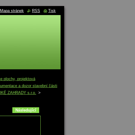
Mapa stránek
RSS
Tisk
lochy, projektová
kumentace a dozor stavební části
 DIKÉ ZAHRADY s.r.o.
>
Následující