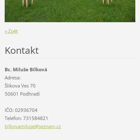
« Zpět
Kontakt
Bc. Miluše Bílková
Adresa:
Šlikova Ves 70
50601 Podhradí
IČO: 02936704
Telefon: 731584821
bilkovam
iluse@se
znam.cz