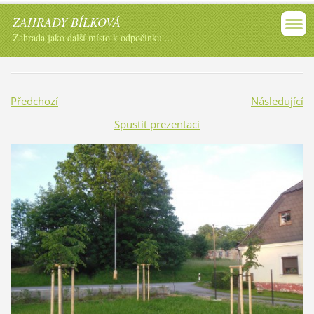
ZAHRADY BÍLKOVÁ
Zahrada jako další místo k odpočinku ...
Předchozí
Následující
Spustit prezentaci