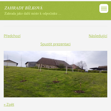
ZAHRADY BÍLKOVÁ
Zahrada jako další místo k odpočinku ...
Předchozí
Následující
Spustit prezentaci
« Zpět