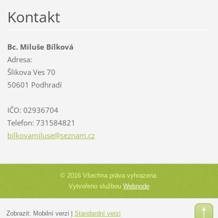
Kontakt
Bc. Miluše Bílková
Adresa:
Šlikova Ves 70
50601 Podhradí
IČO: 02936704
Telefon: 731584821
bilkovam
iluse@se
znam.cz
© 2016 Všechna práva vyhrazena.
Vytvořeno službou
Webnode
Zobrazit:
Mobilní verzi
|
Standardní verzi