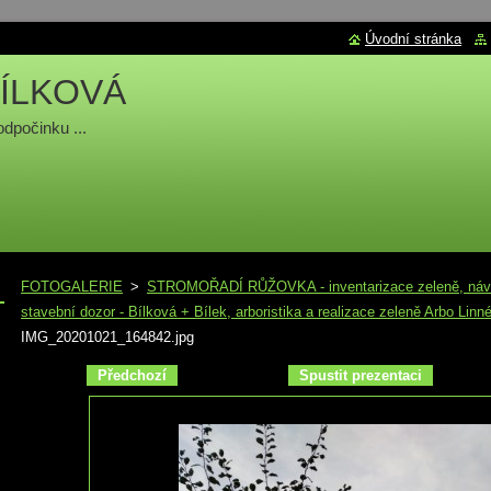
Úvodní stránka
ÍLKOVÁ
odpočinku ...
FOTOGALERIE
>
STROMOŘADÍ RŮŽOVKA - inventarizace zeleně, návrh 
stavební dozor - Bílková + Bílek, arboristika a realizace zeleně Arbo Linné
IMG_20201021_164842.jpg
Předchozí
Spustit prezentaci