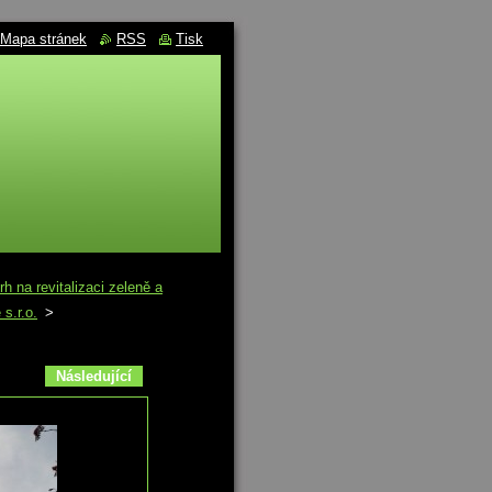
Mapa stránek
RSS
Tisk
na revitalizaci zeleně a
 s.r.o.
>
Následující