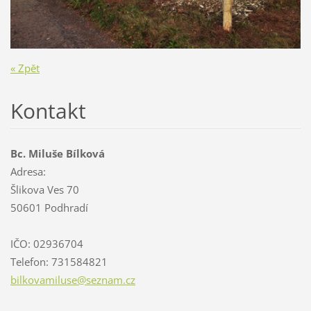
« Zpět
Kontakt
Bc. Miluše Bílková
Adresa:
Šlikova Ves 70
50601 Podhradí
IČO: 02936704
Telefon: 731584821
bilkovam
iluse@se
znam.cz