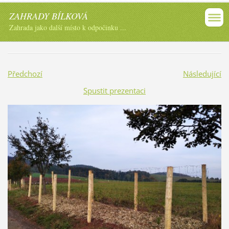
ZAHRADY BÍLKOVÁ
Zahrada jako další místo k odpočinku ...
Předchozí
Následující
Spustit prezentaci