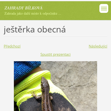
ZAHRADY BÍLKOVÁ
Zahrada jako další místo k odpočinku ...
ještěrka obecná
Předchozí
Následující
Spustit prezentaci