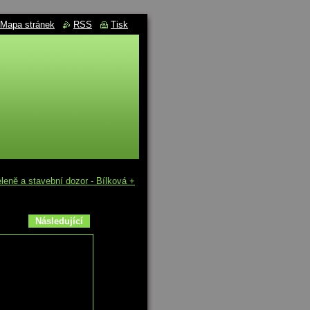
Mapa stránek
RSS
Tisk
eně a stavební dozor - Bílková +
Následující