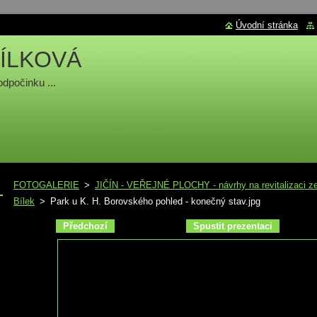
Úvodní stránka
ÍLKOVÁ
odpočinku ...
FOTOGALERIE
>
JIČÍN - VEŘEJNÉ PLOCHY - návrhy na revitalizaci zel
Bílek
>
Park u K. H. Borovského pohled - konečný stav.jpg
Předchozí
Spustit prezentaci