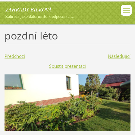
ZAHRADY BÍLKOVÁ
Zahrada jako další místo k odpočinku ...
pozdní léto
Předchozí
Následující
Spustit prezentaci