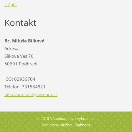
« Zpět
Kontakt
Bc. Miluše Bílková
Adresa:
Šlikova Ves 70
50601 Podhradí
IČO: 02936704
Telefon: 731584821
bilkovam
iluse@se
znam.cz
© 2016 Všechna práva vyhrazena.
Vytvořeno službou
Webnode