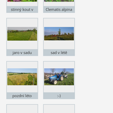
stinný kout v
Clematis alpina
zahradě
jaro v sadu
sad v létě
pozdní léto
:-)