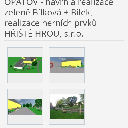
OPATOV - návrh a realizace
zeleně Bílková + Bílek,
realizace herních prvků
HŘIŠTĚ HROU, s.r.o.