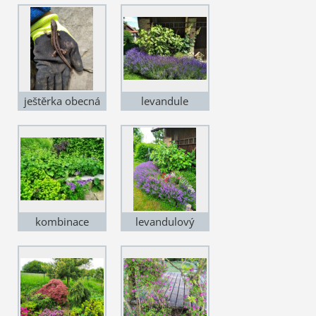
zachráněný ze
silnice
ještěrka obecná
levandule
'Imperial Gem'
kombinace
levandulový
kontryhelů,
záhon
pryšců a kakostu