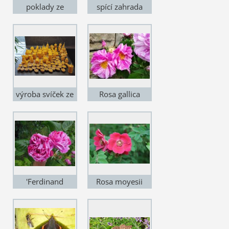
poklady ze
spící zahrada
zahrádky
výroba svíček ze
Rosa gallica
včelího vosku
Versicolor
'Ferdinand
Rosa moyesii
Pichard'