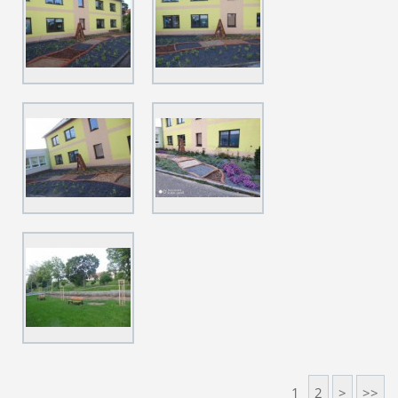
1
2
>
>>