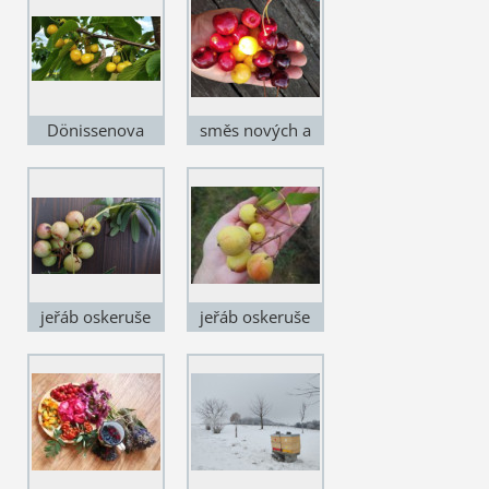
Dönissenova
směs nových a
krajových odrůd
jeřáb oskeruše
jeřáb oskeruše
'Miluška'
'Dan'