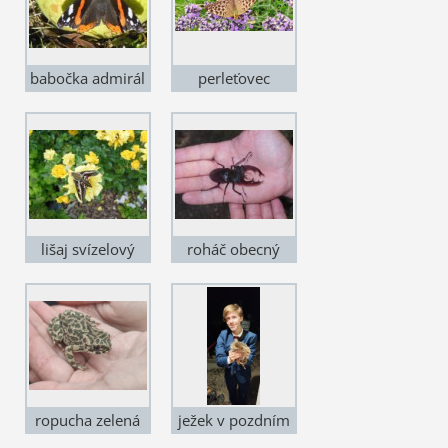
babočka admirál
perleťovec
stříbropásek
samička formy
valesina
lišaj svízelový
roháč obecný
ropucha zelená
ježek v pozdním
podzimu