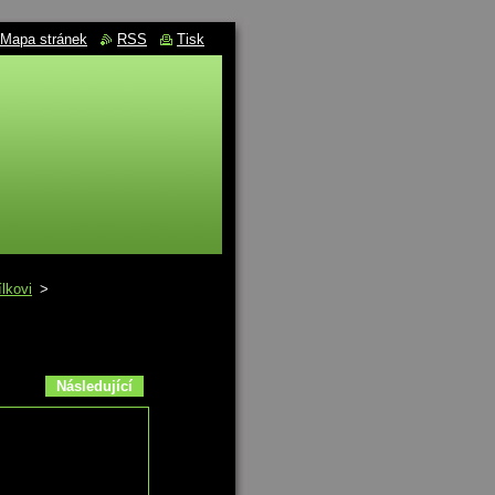
Mapa stránek
RSS
Tisk
lkovi
>
Následující