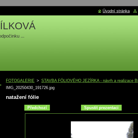
Úvodní stránka
ÍLKOVÁ
odpočinku ...
FOTOGALERIE
>
STAVBA FÓLIOVÉHO JEZÍRKA - návrh a realizace Bí
IMG_20250430_191726.jpg
natažení fólie
Předchozí
Spustit prezentaci