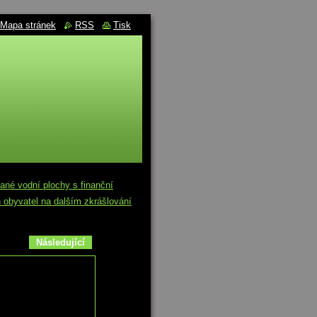
Mapa stránek
RSS
Tisk
né vodní plochy s finanční
 obyvatel na dalším zkrášlování
Následující