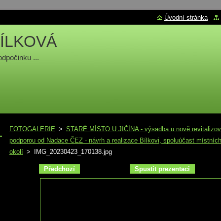
Úvodní stránka
ÍLKOVÁ
odpočinku ...
FOTOGALERIE
>
STARÉ MÍSTO U JIČÍNA - výsadba u nově revitalizova
podporou od Nadace ČEZ - návrh a realizace Bílkovi, spoluúčast místních
okolí
>
IMG_20230423_170138.jpg
Předchozí
Spustit prezentaci