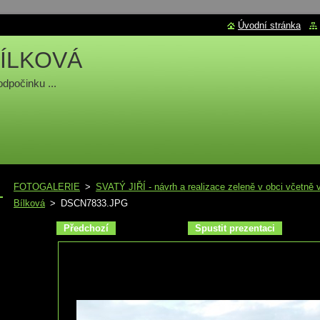
Úvodní stránka
ÍLKOVÁ
odpočinku ...
FOTOGALERIE
>
SVATÝ JIŘÍ - návrh a realizace zeleně v obci včetně 
Bílková
>
DSCN7833.JPG
Předchozí
Spustit prezentaci