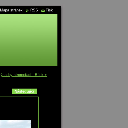
Mapa stránek
RSS
Tisk
výsadby stromořadí - Bílek +
Následující