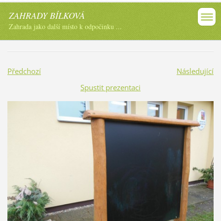
ZAHRADY BÍLKOVÁ
Zahrada jako další místo k odpočinku ...
Předchozí
Následující
Spustit prezentaci