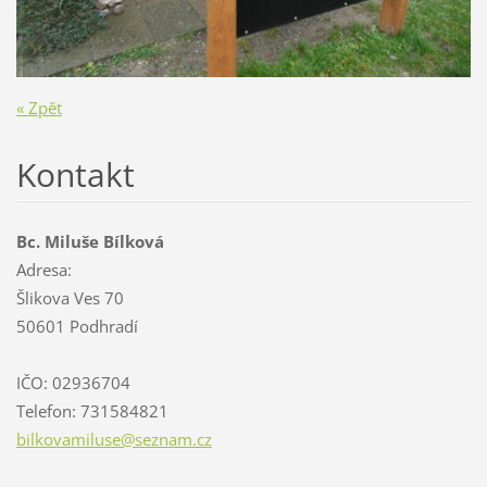
« Zpět
Kontakt
Bc. Miluše Bílková
Adresa:
Šlikova Ves 70
50601 Podhradí
IČO: 02936704
Telefon: 731584821
bilkovam
iluse@se
znam.cz