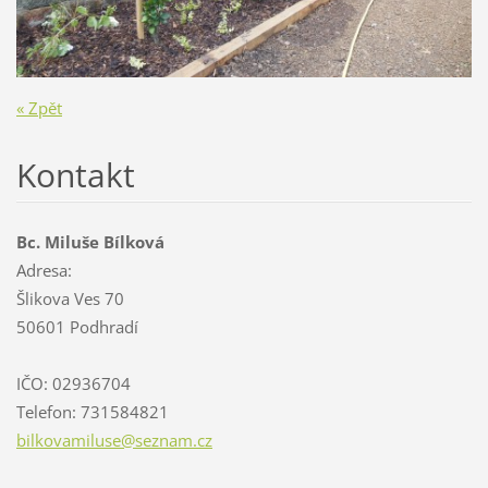
« Zpět
Kontakt
Bc. Miluše Bílková
Adresa:
Šlikova Ves 70
50601 Podhradí
IČO: 02936704
Telefon: 731584821
bilkovam
iluse@se
znam.cz