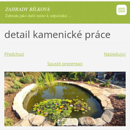
ZAHRADY BÍLKOVÁ
Zahrada jako další místo k odpočinku ...
detail kamenické práce
Předchozí
Následující
Spustit prezentaci