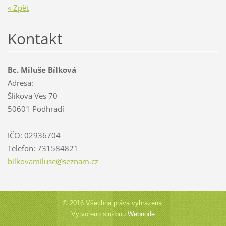
« Zpět
Kontakt
Bc. Miluše Bílková
Adresa:
Šlikova Ves 70
50601 Podhradí
IČO: 02936704
Telefon: 731584821
bilkovam
iluse@se
znam.cz
© 2016 Všechna práva vyhrazena.
Vytvořeno službou
Webnode