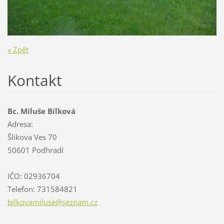
« Zpět
Kontakt
Bc. Miluše Bílková
Adresa:
Šlikova Ves 70
50601 Podhradí
IČO: 02936704
Telefon: 731584821
bilkovam
iluse@se
znam.cz