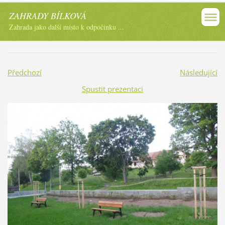
ZAHRADY BÍLKOVÁ
Zahrada jako další místo k odpočinku ...
Předchozí
Následující
Spustit prezentaci