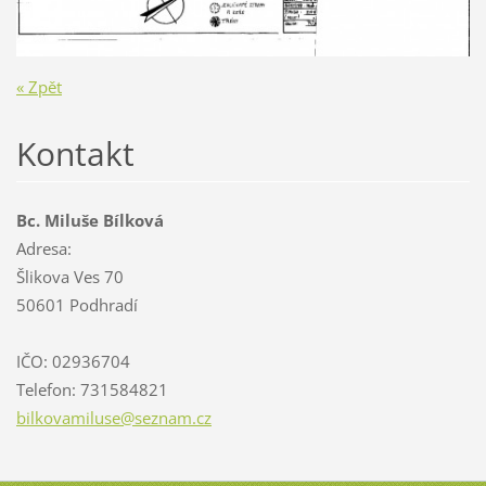
« Zpět
Kontakt
Bc. Miluše Bílková
Adresa:
Šlikova Ves 70
50601 Podhradí
IČO: 02936704
Telefon: 731584821
bilkovam
iluse@se
znam.cz