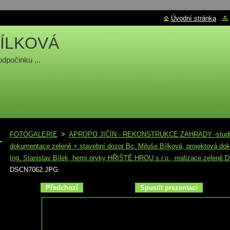
Úvodní stránka
ÍLKOVÁ
odpočinku ...
FOTOGALERIE
>
APROPO JIČÍN - REKONSTRUKCE ZAHRADY -studie p
dokumentace zeleně + stavební dozor Bc. Miluše Bílková, projektová do
Ing. Stanislav Bílek, herní prvky HŘIŠTĚ HROU s.r.o., realizace zeleně
DSCN7062.JPG
Předchozí
Spustit prezentaci