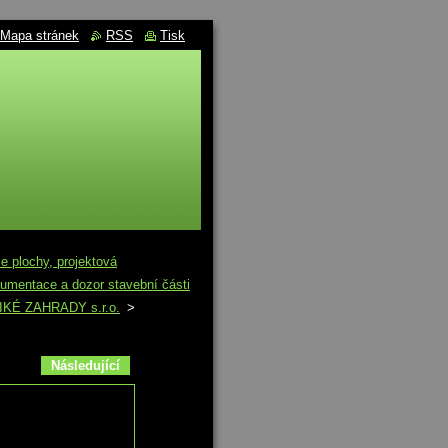
Mapa stránek
RSS
Tisk
lochy, projektová
kumentace a dozor stavební části
 DIKÉ ZAHRADY s.r.o.
>
Následující