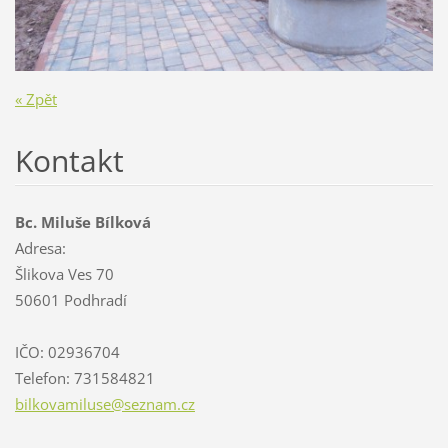
« Zpět
Kontakt
Bc. Miluše Bílková
Adresa:
Šlikova Ves 70
50601 Podhradí
IČO: 02936704
Telefon: 731584821
bilkovam
iluse@se
znam.cz