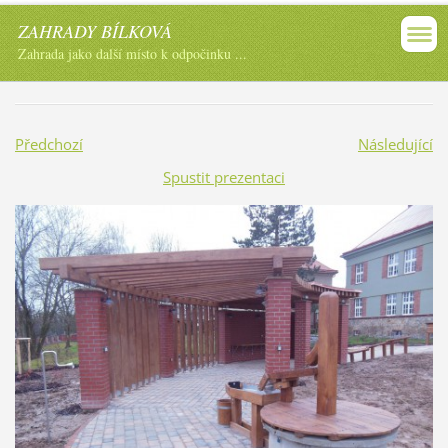
ZAHRADY BÍLKOVÁ
Zahrada jako další místo k odpočinku ...
Předchozí
Následující
Spustit prezentaci